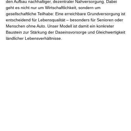
den Aufbau nachhaltiger, dezentraler Nahversorgung. Dabei
geht es nicht nur um Wirtschaftlichkeit, sondern um
gesellschaftliche Teilhabe: Eine erreichbare Grundversorgung ist
entscheidend für Lebensqualität – besonders für Senioren oder
Menschen ohne Auto. Unser Modell ist damit ein konkreter
Baustein zur Stärkung der Daseinsvorsorge und Gleichwertigkeit
ländlicher Lebensverhältnisse.
Ihre Gemeinde braucht einen
Dorfladen 2.0?
Wir sind offen für neue Standorte, Partnerschaften und Ideen.
Wenn Sie Interesse haben, in Ihrer Gemeinde einen SB-
Dorfladen nach unserem Modell umzusetzen oder selbst
Betreiber:in zu werden – sprechen Sie uns an. Gemeinsam