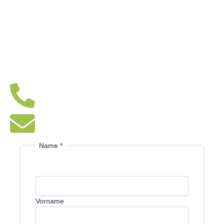
entwickeln wir ein passgenaues Konzept für Ihre Region.
Kontaktieren Sie uns!
Wir freuen uns über Gemeinden, Projektpartner oder
Interessierte, die mit uns gemeinsam die Zukunft des
Einkaufens im ländlichen Raum gestalten möchten.
+49 1525 9816427
info@sb-laedle.de
Name
*
Vorname