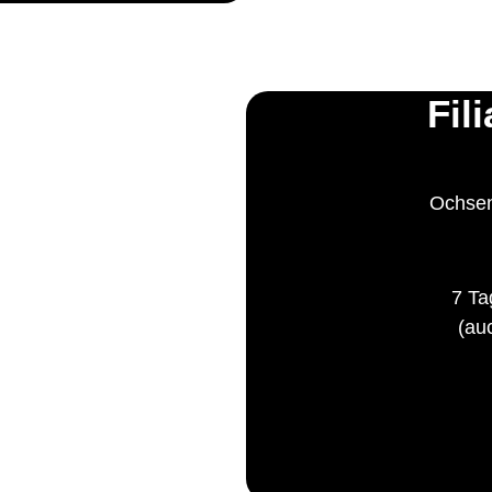
Fil
Ochsen
7 Ta
(au