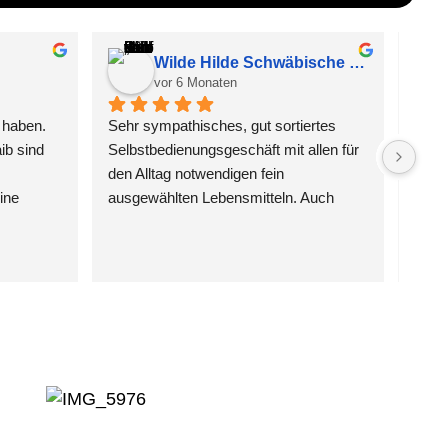
Wilde Hilde Schwäbische Sossenkunst
vor 6 Monaten
 haben.
Sehr sympathisches, gut sortiertes 
b sind 
Selbstbedienungsgeschäft mit allen für 
den Alltag notwendigen fein 
ne 
ausgewählten Lebensmitteln. Auch 
hat man 
geöffnet um schnelle Besorgungen zu 
ten 2cm 
machen, wenn andere Geschäfte 
en 
bereits geschlossen sind. Auch 
t ist 
regionale Produkte zum fairen Preis – 
Leistung Verhältnis. Toll, dass es solche 
on 
schmücken Läden auf dem Land ( 
wieder) gibt.