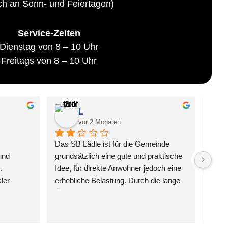
ch an Sonn- und Feiertagen)
Service-Zeiten
Dienstag von 8 – 10 Uhr
Freitags von 8 – 10 Uhr
L
vor 2 Monaten
Das SB Lädle ist für die Gemeinde 
nd 
grundsätzlich eine gute und praktische 
 
Idee, für direkte Anwohner jedoch eine 
er 
erhebliche Belastung. Durch die lange 
ht 
Öffnungszeiten von Montag bis 
Sonntag entsteht täglich von früh 
morgens bis spät abends dauerhaft 