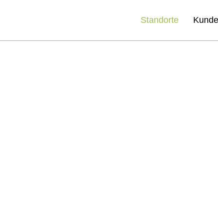
Standorte
Kunde
Wir haben 7 Tage
ie geöffnet