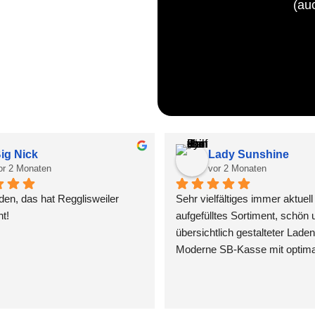
(au
ig Nick
Lady Sunshine
or 2 Monaten
vor 2 Monaten
aden, das hat Regglisweiler 
Sehr vielfältiges immer aktuell 
t!
aufgefülltes Sortiment, schön u
übersichtlich gestalteter Laden.
Moderne SB-Kasse mit optimal
einfacher Bedienung. Hier mac
Einkaufen Spaß 😀