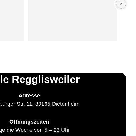
oft d
ist a
so a
was z
Leben
ale Regglisweiler
Adresse
urger Str. 11, 89165 Dietenheim
Öffnungszeiten
ge die Woche von 5 – 23 Uhr