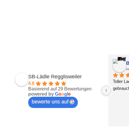
B
v
SB-Lädle Regglisweiler
Toller L
4.8
gebrauch
Basierend auf 29 Bewertungen
powered by
G
o
o
g
l
e
bewerte uns auf