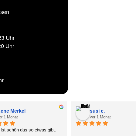
ssen
23 Uhr
20 Uhr
r
hr
ene Merkel
susi c.
or 1 Monat
vor 1 Monat
Ist schön das so etwas gibt.