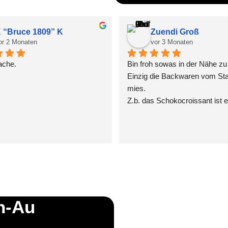
 “Bruce 1809” K
Zuendi Groß
or 2 Monaten
vor 3 Monaten
ache.
Bin froh sowas in der Nähe zu
Einzig die Backwaren vom Stai
mies.
Z.b. das Schokocroissant ist ei
komplette Mogelpackung. Da 
jeweils an den beiden Stirnsei
Schokostreifen eingelegt um d
Anschein zu erwecken, der Res
komplett unbefüllt.
Da wäre eine andere Kooperati
ratsam.
n-Au​