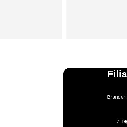
Fili
Brandenb
7 Ta