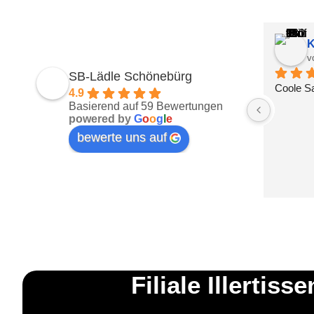
K
v
SB-Lädle Schönebürg
Coole S
4.9
Basierend auf 59 Bewertungen
powered by
G
o
o
g
l
e
bewerte uns auf
Filiale Illertisse